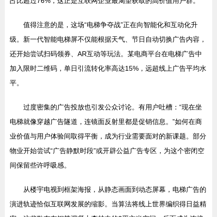
占比超过76%，这正是互联网企业最渴望获取的高价值用户群。
值得注意的是，这场“电梯争夺战”正在向智能化和互动化升
级。新一代智能电梯屏不仅能根据天气、节日自动切换广告内容，
还开始尝试扫码领券、AR互动等玩法。某电商平台在电梯广告中
加入限时二维码，单日引流转化率高达15%，远超线上广告平均水
平。
过度密集的广告投放也引发公众讨论。有用户吐槽：“现在坐
电梯就像穿越广告隧道，连镜面反射里都是促销信息。”如何在商
业价值与用户体验间取得平衡，成为行业需要面对的新课题。部分
物业开始尝试“广告静默时段”或开辟公益广告专区，为这个密闭空
间保留些许呼吸感。
从楼宇电视到框架海报，从静态画面到动态屏幕，电梯广告的
演进轨迹恰似互联网发展的缩影。当算法将线上世界编织得日益精