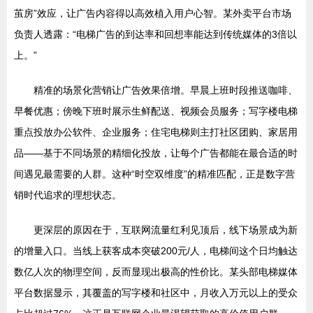
茧房”效应，让广告内容得以高效植入用户心智。某外卖平台市场
负责人透露：“电梯广告的到达率和回想率能达到传统媒体的3倍以
上。”
精准的场景化营销让广告效果倍增。早晨上班时段推送咖啡、
早餐优惠；傍晚下班时展示生鲜配送、视频会员服务；写字楼电梯
重点投放办公软件、企业服务；住宅电梯则主打社区团购、家居用
品——基于不同场景的精细化投放，让每个广告都能在最合适的时
间遇见最需要的人群。这种“时空双维度”的精准匹配，正是数字营
销时代追求的理想状态。
更深层的原因在于，互联网流量红利见顶后，线下场景成为新
的增量入口。当线上获客成本突破200元/人，电梯间这个日均触达
数亿人次的物理空间，反而显现出极高的性价比。某头部电梯媒体
平台数据显示，其覆盖的写字楼和社区中，月收入万元以上的受众