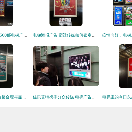
翔宇广告 智慧城2期500部电梯广告位火热招商
电梯海报广告 宿迁传媒如何锁定城市“黄金流量”
深圳电梯框架广告 价格合理与显著优势大解析
佳贝艾特携手分众传媒 电梯广告引领羊奶粉行业持续领跑