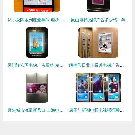
从小众阵地到流量黑洞 电梯广告如何为瑞幸、妙可蓝多、元气森林“破圈”共生造富？
昆山电梯品牌广告多少钱一年
厦门翔安区电梯广告招租 精准触达，高效传播
朗晴假日业主投诉电梯广告露骨，物业承诺本周内全面撤除
聚焦城市流量新风口 上海电梯广告的黄金法则
康王与新潮电梯电视强强联手，打造药物去屑影响力品牌